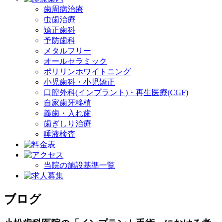
歯周病治療
虫歯治療
矯正歯科
予防歯科
メタルフリー
オールセラミック
ポリリンホワイトニング
小児歯科・小児矯正
口腔外科(インプラント)・再生医療(CGF)
自家歯牙移植
義歯・入れ歯
歯ぎしり治療
唾液検査
当院の施設基準一覧
ブログ