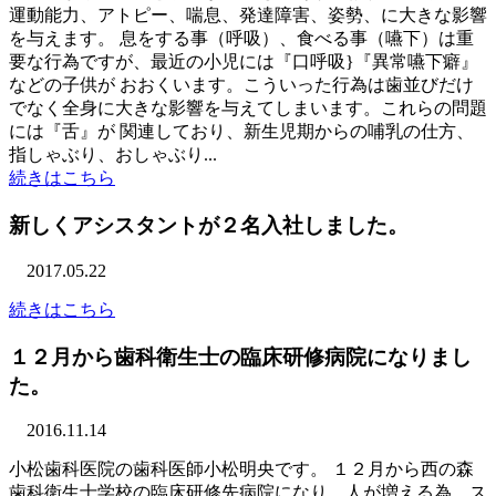
運動能力、アトピー、喘息、発達障害、姿勢、に大きな影響
を与えます。 息をする事（呼吸）、食べる事（嚥下）は重
要な行為ですが、最近の小児には『口呼吸}『異常嚥下癖』
などの子供が おおくいます。こういった行為は歯並びだけ
でなく全身に大きな影響を与えてしまいます。これらの問題
には『舌』が 関連しており、新生児期からの哺乳の仕方、
指しゃぶり、おしゃぶり...
続きはこちら
新しくアシスタントが２名入社しました。
2017.05.22
続きはこちら
１２月から歯科衛生士の臨床研修病院になりまし
た。
2016.11.14
小松歯科医院の歯科医師小松明央です。 １２月から西の森
歯科衛生士学校の臨床研修先病院になり、人が増える為、ス