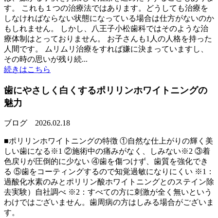
す。 これも１つの治療法ではあります。どうしても治療を
しなければならない状態になっている場合は仕方がないのか
もしれません。 しかし、八王子小松歯科ではそのような治
療体制はとっておりません。 お子さんも1人の人格を持った
人間です。 ムリムリ治療をすれば嫌に決まっていますし、
その時の思いが残り続...
続きはこちら
歯にやさしく白くするポリリンホワイトニングの
魅力
ブログ
2026.02.18
■ポリリンホワイトニングの特徴 ①自然な仕上がりの輝く美
しい歯になる※1 ②施術中の痛みがなく、しみない※2 ③着
色戻りが圧倒的に少ない ④歯を傷つけず、歯質を強化でき
る ⑤歯をコーティングするので知覚過敏になりにくい ※1：
過酸化水素のみとポリリン酸ホワイトニングとのステイン除
去実験）自社調べ ※2：すべての方に刺激が全く無いという
わけではございません。歯周病の方はしみる場合がございま
す。