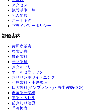
アクセス
施設基準一覧
求人情報
ネット予約
プライバシーポリシー
診療案内
歯周病治療
虫歯治療
矯正歯科
予防歯科
メタルフリー
オールセラミック
ポリリンホワイトニング
小児歯科・小児矯正
口腔外科(インプラント)・再生医療(CGF)
自家歯牙移植
義歯・入れ歯
歯ぎしり治療
唾液検査