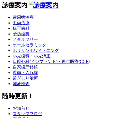
診療案内
歯周病治療
虫歯治療
矯正歯科
予防歯科
メタルフリー
オールセラミック
ポリリンホワイトニング
小児歯科・小児矯正
口腔外科(インプラント)・再生医療(CGF)
自家歯牙移植
義歯・入れ歯
歯ぎしり治療
唾液検査
随時更新！
お知らせ
スタッフブログ