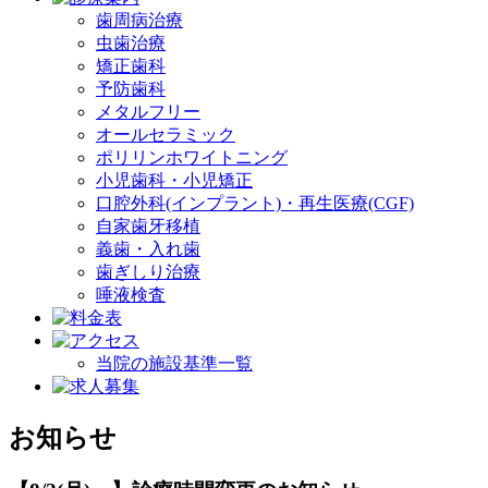
歯周病治療
虫歯治療
矯正歯科
予防歯科
メタルフリー
オールセラミック
ポリリンホワイトニング
小児歯科・小児矯正
口腔外科(インプラント)・再生医療(CGF)
自家歯牙移植
義歯・入れ歯
歯ぎしり治療
唾液検査
当院の施設基準一覧
お知らせ