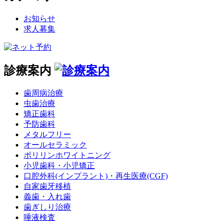
お知らせ
求人募集
診療案内
歯周病治療
虫歯治療
矯正歯科
予防歯科
メタルフリー
オールセラミック
ポリリンホワイトニング
小児歯科・小児矯正
口腔外科(インプラント)・再生医療(CGF)
自家歯牙移植
義歯・入れ歯
歯ぎしり治療
唾液検査