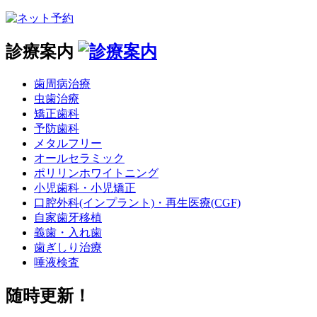
診療案内
歯周病治療
虫歯治療
矯正歯科
予防歯科
メタルフリー
オールセラミック
ポリリンホワイトニング
小児歯科・小児矯正
口腔外科(インプラント)・再生医療(CGF)
自家歯牙移植
義歯・入れ歯
歯ぎしり治療
唾液検査
随時更新！